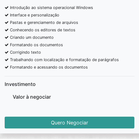
Introdução ao sistema operacional Windows
Interface e personalização
Pastas e gerenciamento de arquivos
Conhecendo os editores de textos
Criando um documento
Formatando os documentos
Corrigindo texto
Trabalhando com localização e formatação de parágrafos
Formatando e acessando os documentos
Imprimindo documentos
Apresentando as planilhas eletrônicas
Investimento
Criando planilhas e autosoma
Valor à negociar
Formatando uma planilha
Fazendo cálculos básicos
Conceitos fundamentais
Gestão de documentos
Quero Negociar
Avaliação e seleção de documentos
Conservação preventiva de documentos em arquivos